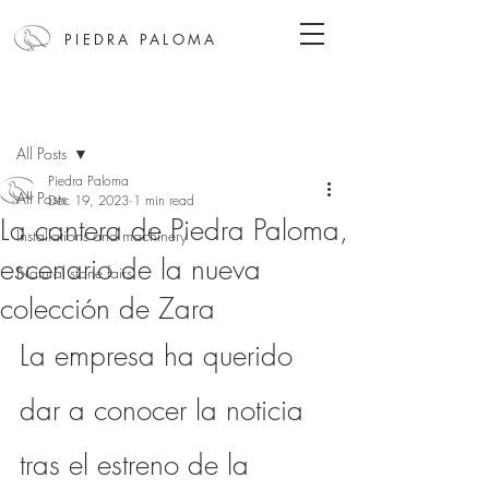
PIEDRA PALOMA
Post
All Posts
Piedra Paloma
All Posts
Dec 19, 2023
1 min read
La cantera de Piedra Paloma,
Installations and machinery
escenario de la nueva
Natural stone fairs
colección de Zara
La empresa ha querido 
dar a conocer la noticia 
tras el estreno de la 