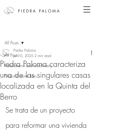
PIEDRA PALOMA
Post
All Posts
Piedra Paloma
All Posts
Jul 10, 2025
2 min read
Piedra Paloma caracteriza
Installations and machinery
una de las singulares casas
Natural stone fairs
localizada en la Quinta del
Berro
Se trata de un proyecto 
para reformar una vivienda 