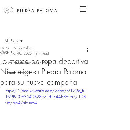
PIEDRA PALOMA
Post
All Posts
Piedra Paloma
All Posts
Jul 18, 2025
1 min read
La marca de ropa deportiva
Installations and machinery
Nike elige a Piedra Paloma
Natural stone fairs
para su nueva campaña
https://video.wixstatic.com/video/f2129c_f6
199f900e3540b282d1ff5c44b8c0a2/108
0p/mp4/file.mp4