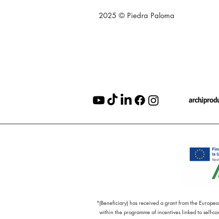
2025 © Piedra Paloma
"(Beneficiary) has received a grant from the Europe
within the programme of incentives linked to self-c