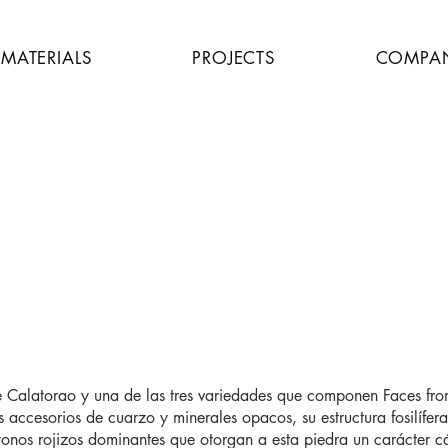
MATERIALS
PROJECTS
COMPA
BK Devil
de Calatorao y una de las tres variedades que componen Faces f
ccesorios de cuarzo y minerales opacos, su estructura fosilífera 
tonos rojizos dominantes que otorgan a esta piedra un carácter cá